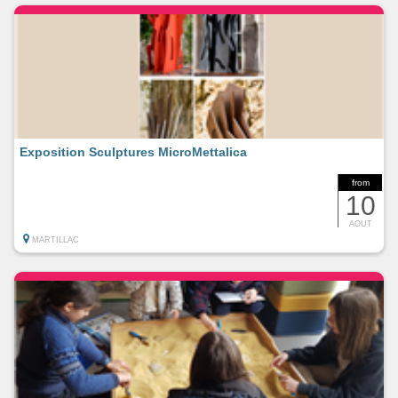
Exposition Sculptures MicroMettalica
from
10
AOUT
MARTILLAC