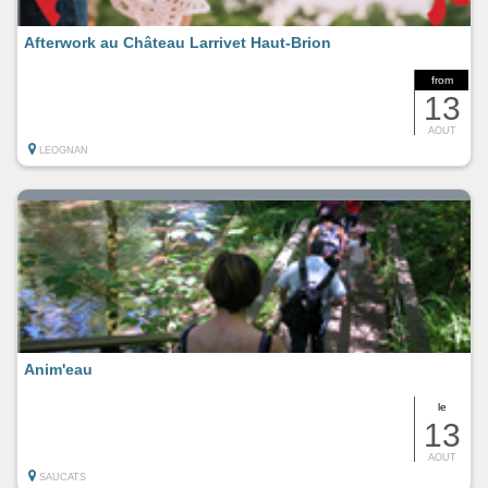
Afterwork au Château Larrivet Haut-Brion
from
13
AOUT
LEOGNAN
Anim'eau
le
13
AOUT
SAUCATS