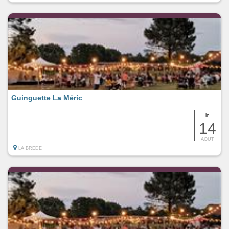
Guinguette La Méric
le
14
AOUT
LA BREDE