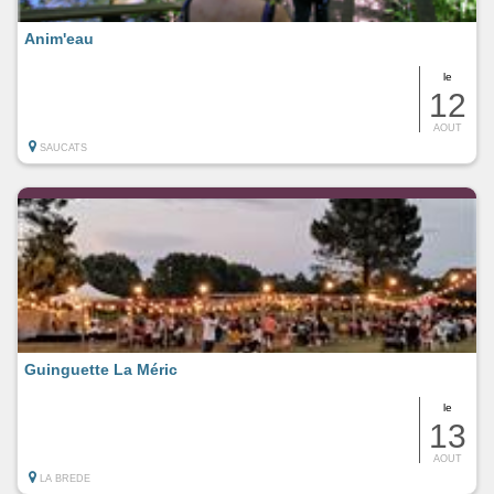
Anim'eau
le
12
AOUT
SAUCATS
Guinguette La Méric
le
13
AOUT
LA BREDE