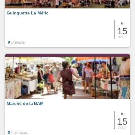
Guinguette La Méric
le
15
AOUT
LA BREDE
Marché de la BAM
le
15
AOUT
BEAUTIRAN