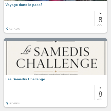
Voyage dans le passé
le
8
AOUT
SAUCATS
Les Samedis Challenge
le
8
AOUT
LEOGNAN