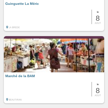
Guinguette La Méric
le
8
AOUT
LA BREDE
Marché de la BAM
le
8
AOUT
BEAUTIRAN