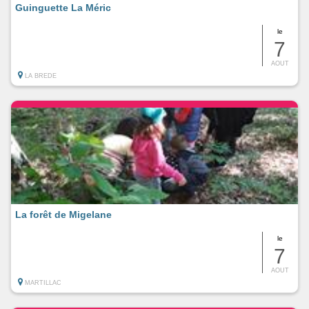
Guinguette La Méric
le
7
AOUT
LA BREDE
La forêt de Migelane
le
7
AOUT
MARTILLAC