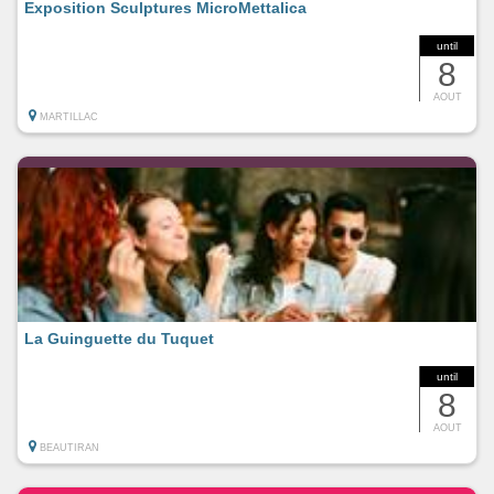
Exposition Sculptures MicroMettalica
until
8
AOUT
MARTILLAC
La Guinguette du Tuquet
until
8
AOUT
BEAUTIRAN