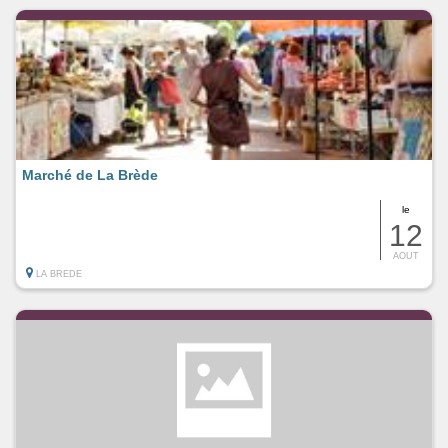
Marché de La Brède
le
12
AOUT
LA BREDE