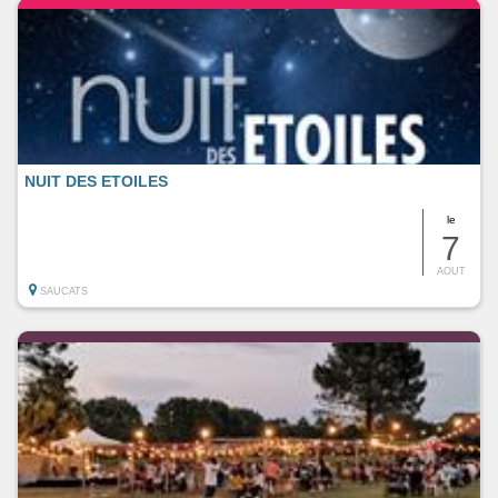
NUIT DES ETOILES
le
7
AOUT
SAUCATS