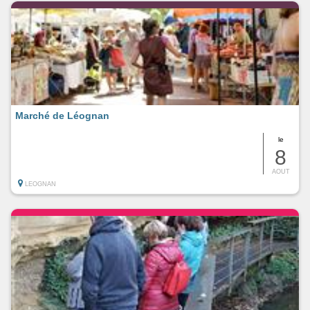
Marché de Léognan
le
8
AOUT
LEOGNAN