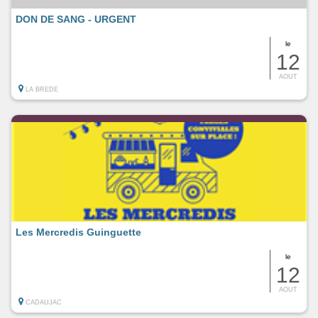
DON DE SANG - URGENT
le
12
AOUT
LA BREDE
Les Mercredis Guinguette
le
12
AOUT
CADAUJAC