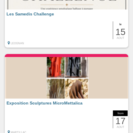
Les Samedis Challenge
le
15
AOUT
LEOGNAN
Exposition Sculptures MicroMettalica
from
17
AOUT
MARTILLAC