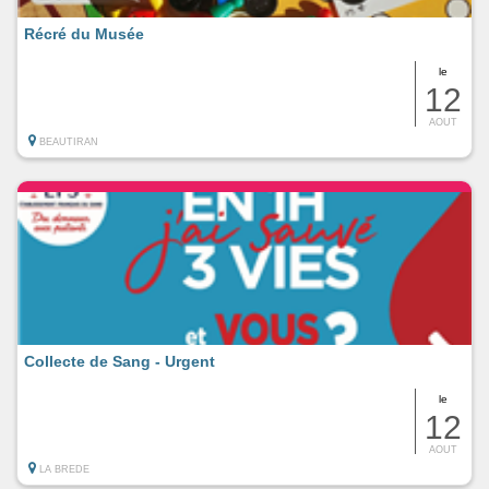
Récré du Musée
le
12
AOUT
BEAUTIRAN
Collecte de Sang - Urgent
le
12
AOUT
LA BREDE