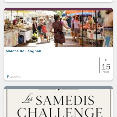
Marché de Léognan
le
15
AOUT
LEOGNAN